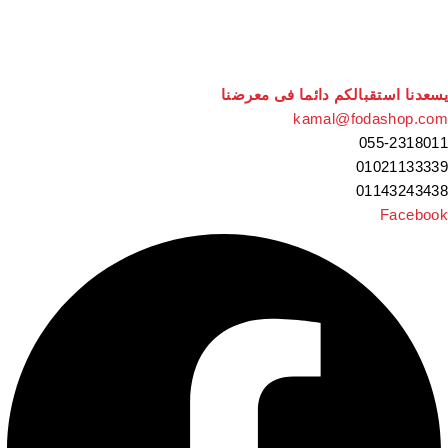
عدنا استقبالكم دائما فى معرضنا
kamal@fodashop.c
055-23180
010211333
011432434
Facebo