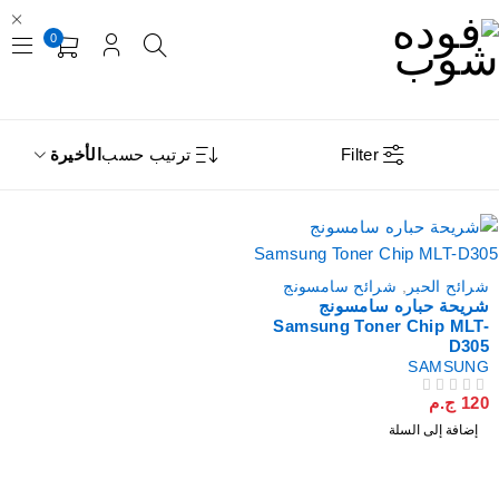
0
Filter
ترتيب حسب
الأخيرة
رائح الحبر
,
شرائح سامسونج
ريحة حباره سامسونج
Samsung Toner Chip MLT
D30
SAMSUN
12
ج.م
لتقييم
إضافة إلى السلة