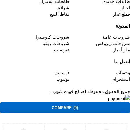
بعات جديده
طابعات استيراد
بار
شرائح
ع غيار
نقاط البيع
مدونة
وحات عامة
شروحات كيوسيرا
وحات زيروكس
شروحات ريكو
و أحبار
تعريفات
صل بنا
تسآب
فيسبوك
ستجرام
يوتيوب
يع الحقوق محفوظة لصالح فوده شوب .
COMPARE
(0)