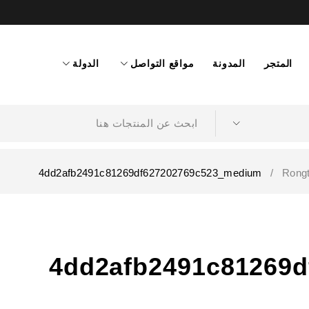
المتجر
المدونة
مواقع التواصل
الدولة
4dd2afb2491c81269df627202769c523_medium
/
4dd2afb2491c81269