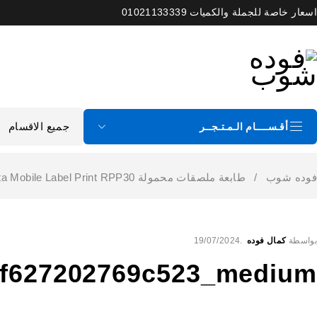
اسعار خاصة للجملة والكميات 01021133339
أقـســــام الـمـتـجــر
فوده شوب
/
طابعة ملصقات محمولة Rongta Mobile Label Print RPP30
بواسطة
كمال فوده
19/07/2024
df627202769c523_medium