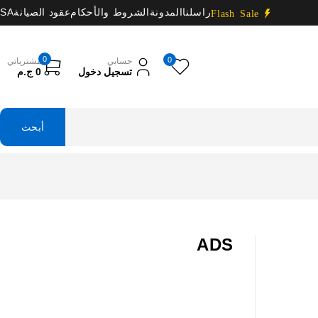
راسلنا
المدونة
الشروط والأحكام
عقود الصيانة
SA
Flash Sale
0
0
حسابي
مشترياتي
تسجيل دخول
0
ج.م
ADS