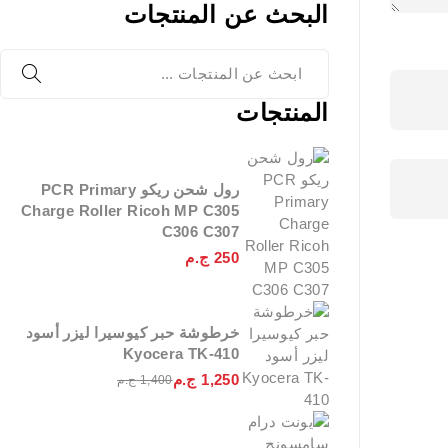
البحث عن المنتجات
المنتجات
رول شحن ريكو PCR Primary
Charge Roller Ricoh MP C305
C306 C307
250
ج.م
خرطوشة حبر كيوسيرا ليزر أسود
Kyocera TK-410
1,250
ج.م
1,400
ج.م