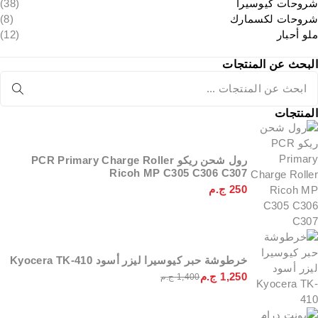
شروحات كيوسيرا
(38)
شروحات لكسمارك
(8)
ملو أحبار
(12)
البحث عن المنتجات
المنتجات
رول شحن ريكو PCR Primary Charge Roller
Ricoh MP C305 C306 C307
250
ج.م
خرطوشة حبر كيوسيرا ليزر أسود Kyocera TK-410
1,250
ج.م
1,400
ج.م