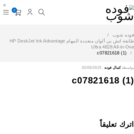
0
فوده شوب
/
طابعة اتش بي ألوان متعددة المهام HP DeskJet Ink Advantage
Ultra 4828 All-in-One
c07821618 (1)
/
بواسطة
كمال فوده
02/05/2025
c07821618 (1)
اترك تعليقاً