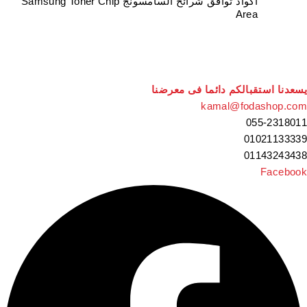
أكواد توافق شرائح السامسونج Samsung Toner Chip
Area
يسعدنا استقبالكم دائما فى معرضنا
kamal@fodashop.com
055-2318011
01021133339
01143243438
Facebook