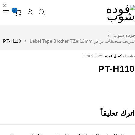
0
فوده شوب
/
شريط ملصقات براذر Label Tape Brother TZe 12mm
/
PT-H110
بواسطة
كمال فوده
09/07/2025
PT-H110
اترك تعليقاً