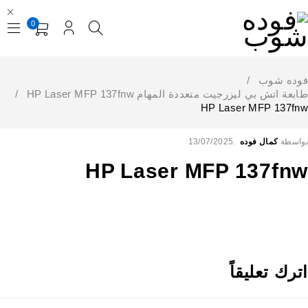
0
فوده شوب
/
طابعة اتش بي ليزرجيت متعددة المهام HP Laser MFP 137fnw
/
HP Laser MFP 137fnw
بواسطة
كمال فوده
13/07/2025
HP Laser MFP 137fnw
اترك تعليقاً