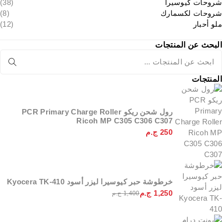
شروحات كيوسيرا
(38)
شروحات لكسمارك
(8)
ملو أحبار
(12)
البحث عن المنتجات
المنتجات
رول شحن ريكو PCR Primary Charge Roller
Ricoh MP C305 C306 C307
250
ج.م
خرطوشة حبر كيوسيرا ليزر أسود Kyocera TK-410
1,250
ج.م
1,400
ج.م