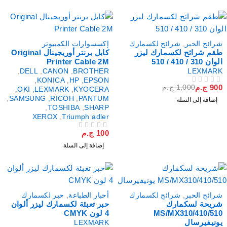
صم
رائح الحبر
,
شرائح لكسمارك
إكسسوارات الكمبيوتر
قم شرائح لكسمارك ليزر
كابل برنتر أوريجينال Original
لوان 310 / 410 / 510
Printer Cable 2M
,
DELL
,
CANON
,
BROTHER
LEXMAR
,
KONICA
,
HP
,
EPSON
90
ج.م
1,000
ج.م
لتقييم
,
OKI
,
LEXMARK
,
KYOCERA
,
SAMSUNG
,
RICOH
,
PANTUM
إضافة إلى السلة
,
TOSHIBA
,
SHARP
XEROX
,
Triumph adler
100
ج.م
من 5
تم التقييم
إضافة إلى السلة
رائح الحبر
,
شرائح لكسمارك
أحبار الطباعة
,
حبر لكسمارك
ريحة لسكمارك
حبر تعبئة لكسمارك ليزر ألوان
MS/MX310/410/51
4 لون CMYK
ونيفيرسال
LEXMARK