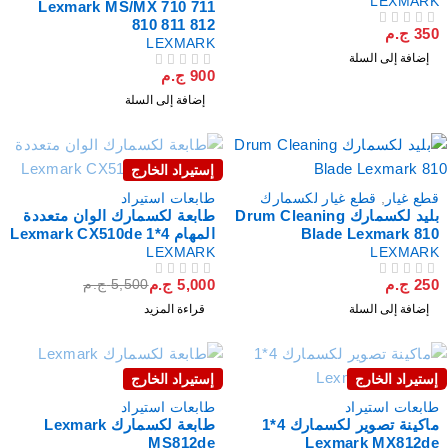
LEXMAR
Lexmark MS/MX 710 711
810 811 812
35
ج.م
لتقييم
LEXMARK
إضافة إلى السلة
900
ج.م
من 5
تم التقييم
إضافة إلى السلة
إستيراد الخارج
نفذت
طع غيار
,
قطع غيار لكسمارك
طابعات استيراد
بليد لكسمارك Drum Cleaning
طابعة لكسمارك الوان متعددة
Blade Lexmark 81
المهام 4*Lexmark CX510de 1
LEXMARK
LEXMAR
25
ج.م
5,000
ج.م
5,500
ج.م
لتقييم
من 5
تم التقييم
إضافة إلى السلة
قراءة المزيد
ستيراد الخارج
إستيراد الخارج
فذت
نفذت
ابعات استيراد
طابعات استيراد
ماكينة تصوير لكسمارك 4*1
طابعة لكسمارك Lexmark
MS812de
Lexmark MX812d