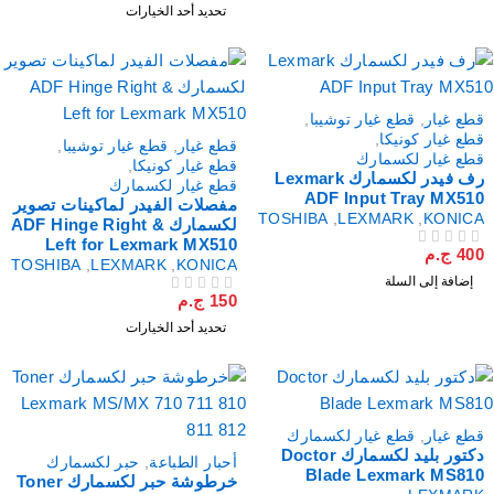
تحديد أحد الخيارات
طع غيار
,
قطع غيار توشيبا
,
طع غيار كونيكا
,
قطع غيار
,
قطع غيار توشيبا
,
طع غيار لكسمارك
قطع غيار كونيكا
,
رف فيدر لكسمارك Lexmark
قطع غيار لكسمارك
ADF Input Tray MX51
مفصلات الفيدر لماكينات تصوير
TOSHIBA
,
LEXMARK
,
KONIC
لكسمارك ADF Hinge Right &
Left for Lexmark MX510
40
ج.م
لتقييم
TOSHIBA
,
LEXMARK
,
KONICA
إضافة إلى السلة
150
ج.م
من 5
تم التقييم
تحديد أحد الخيارات
طع غيار
,
قطع غيار لكسمارك
دكتور بليد لكسمارك Doctor
أحبار الطباعة
,
حبر لكسمارك
Blade Lexmark MS81
خرطوشة حبر لكسمارك Toner