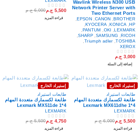
LEXMARK
Wavlink Wireless N300 US
Network Printer Server wit
5,500
ج.م
6,000
ج.م
من 5
تم التقييم
Two Ethernet Port
قراءة المزيد
,
EPSON
,
CANON
,
BROTHE
,
KYOCERA
,
KONICA
,
H
,
PANTUM
,
OKI
,
LEXMAR
,
SHARP
,
SAMSUNG
,
RICO
,
Triumph adler
,
TOSHIB
XERO
3,00
ج.م
لتقييم
إضافة إلى السلة
ستيراد الخارج
إستيراد الخارج
فذت
نفذت
ابعات استيراد
طابعات استيراد
ابعة لكسمارك متعددة المهام
طابعة لكسمارك متعددة المهام
4*1 Lexmark MX511de
4*1 Lexmark MX611
LEXMARK
LEXMAR
5,50
ج.م
4,750
ج.م
6,000
ج.م
5,500
ج.م
لتقييم
من 5
تم التقييم
قراءة المزيد
قراءة المزيد