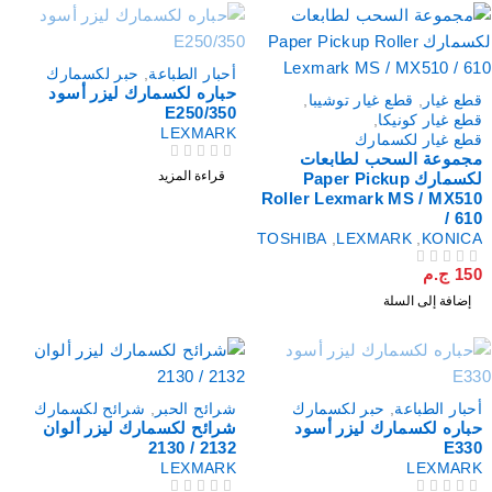
نفذت
أحبار الطباعة
,
حبر لكسمارك
حباره لكسمارك ليزر أسود
طع غيار
,
قطع غيار توشيبا
,
E250/350
طع غيار كونيكا
,
LEXMARK
طع غيار لكسمارك
جموعة السحب لطابعات
من 5
تم التقييم
قراءة المزيد
لكسمارك Paper Pickup
Roller Lexmark MS / MX51
/ 61
TOSHIBA
,
LEXMARK
,
KONIC
15
ج.م
لتقييم
إضافة إلى السلة
فذت
خصم
حبار الطباعة
,
حبر لكسمارك
شرائح الحبر
,
شرائح لكسمارك
باره لكسمارك ليزر أسود
شرائح لكسمارك ليزر ألوان
2132 / 2130
E33
LEXMARK
LEXMAR