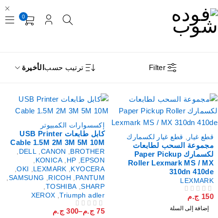
0
Filter
ترتيب حسب
الأخيرة
إكسسوارات الكمبيوتر
كابل طابعات USB Printer
طع غيار
,
قطع غيار لكسمارك
Cable 1.5M 2M 3M 5M 10M
جموعة السحب لطابعات
,
DELL
,
CANON
,
BROTHER
لكسمارك Paper Pickup
,
KONICA
,
HP
,
EPSON
Roller Lexmark MS / M
,
OKI
,
LEXMARK
,
KYOCERA
310dn 410d
,
SAMSUNG
,
RICOH
,
PANTUM
LEXMAR
,
TOSHIBA
,
SHARP
XEROX
,
Triumph adler
15
ج.م
لتقييم
إضافة إلى السلة
75
ج.م
–
300
ج.م
من 5
تم التقييم