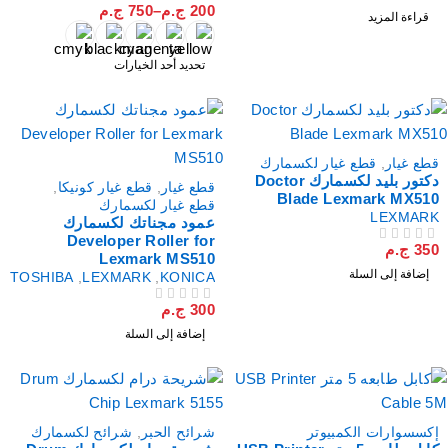
200
ج.م
–
750
ج.م
لتقييم
من 5
تم التقييم
قراءة المزيد
تحديد أحد الخيارات
طع غيار
,
قطع غيار لكسمارك
دكتور بليد لكسمارك Doctor
قطع غيار
,
قطع غيار كونيكا
,
Blade Lexmark MX51
قطع غيار لكسمارك
LEXMAR
عمود مجناتك لكسمارك
Developer Roller for
35
ج.م
لتقييم
Lexmark MS510
إضافة إلى السلة
TOSHIBA
,
LEXMARK
,
KONICA
300
ج.م
من 5
تم التقييم
إضافة إلى السلة
كسسوارات الكمبيوتر
شرائح الحبر
,
شرائح لكسمارك