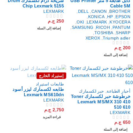
كابل طابعه 5 متر USB Printer
شريحة درام لكسمارك Drum
Chip Lexmark 5155
Cable 5
LEXMARK
,
DELL
,
CANON
,
BROTHE
,
KONICA
,
HP
,
EPSO
250
ج.م
من 5
تم التقييم
,
OKI
,
LEXMARK
,
KYOCER
,
SAMSUNG
,
RICOH
,
PANTU
إضافة إلى السلة
,
TOSHIBA
,
SHAR
XEROX
,
Triumph adle
20
ج.م
لتقييم
إضافة إلى السلة
إستيراد الخارج
نفذت
طابعات استيراد
طابعه لكسمارك ليزر أسود
حبار الطباعة
,
حبر لكسمارك
Lexmark MS610dn
خرطوشة حبر لكسمارك Toner
LEXMARK
Lexmark MS/MX 310 41
510 61
2,750
ج.م
من 5
تم التقييم
LEXMAR
قراءة المزيد
65
ج.م
لتقييم
إضافة إلى السلة