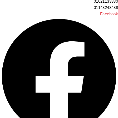
010211333
011432434
Facebo