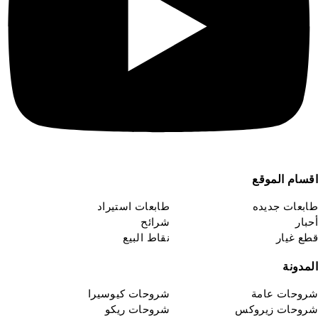
سام الموقع
بعات جديده
طابعات استيراد
بار
شرائح
ع غيار
نقاط البيع
مدونة
وحات عامة
شروحات كيوسيرا
وحات زيروكس
شروحات ريكو