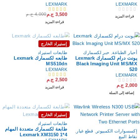
LEXMARK
LEXMAR
3,500
ج.م
4,000
ج.م
لتقييم
من 5
قراءة المزيد
قراءة المزيد
إستيراد الخارج
نفذت
حبار الطباعة
,
حبر لكسمارك
طابعات استيراد
يونت درام لكسمارك Lexmark
طابعه لكسمارك Lexmark
MS510dn
Black Imaging Unit MS/M
52
LEXMARK
LEXMAR
2,500
ج.م
من 5
2,00
ج.م
لتقييم
قراءة المزيد
إضافة إلى السلة
إستيراد الخارج
نفذت
طابعات استيراد
طابعة لكسمارك متعددة المهام
كسسوارات الكمبيوتر
,
قطع غيار
,
4*1 Lexmark XM3150
قاط البيع