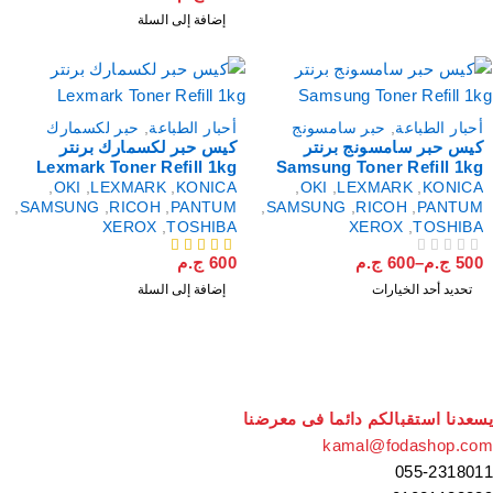
إضافة إلى السلة
حبار الطباعة
,
حبر سامسونج
أحبار الطباعة
,
حبر لكسمارك
يس حبر سامسونج برنتر
كيس حبر لكسمارك برنتر
Lexmark Toner Refill 1kg
Samsung Toner Refill 1k
,
OKI
,
LEXMARK
,
KONICA
,
OKI
,
LEXMARK
,
KONIC
,
SAMSUNG
,
RICOH
,
PANTUM
,
SAMSUNG
,
RICOH
,
PANTU
XEROX
,
TOSHIBA
XEROX
,
TOSHIB
50
ج.م
–
600
ج.م
600
ج.م
لتقييم
من 5
تحديد أحد الخيارات
إضافة إلى السلة
عدنا استقبالكم دائما فى معرضنا
kamal@fodashop.c
055-23180