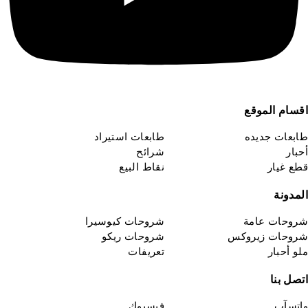
قسام الموقع
ابعات جديده
طابعات استيراد
حبار
شرائح
طع غيار
نقاط البيع
لمدونة
روحات عامة
شروحات كيوسيرا
روحات زيروكس
شروحات ريكو
لو أحبار
تعريفات
تصل بنا
اتسآب
فيسبوك