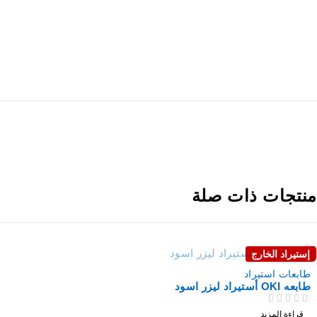
نتجات ذات صلة
إستيراد الخارج
نفذت
طابعات استيراد
طابعه OKI أستيراد ليزر اسود
من 5
تم التقييم
قراءة المزيد