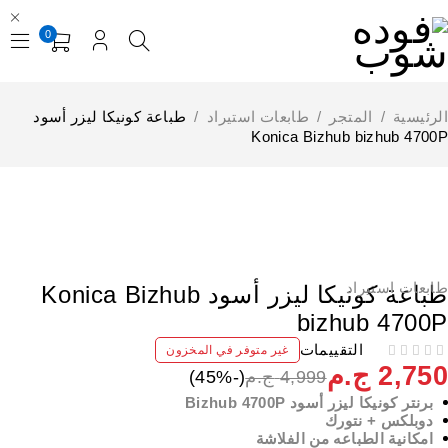
0
لرئيسية
/
المتجر
/
طابعات استيراد
/
طباعة كونيكا ليزر أسود
Konica Bizhub bizhub 4700
إستيراد الخارج
نفذت
ابعات استيراد
طباعة كونيكا ليزر أسود Konica Bizhub
bizhub 4700
التقييمات
غير متوفر في المخزون
2,75
ج.م
4,999
ج.م
(-
%)
45
برنتر كونيكا ليزر أسود Bizhub 4700P
دوبلكس + نتورك
امكانية الطباعه من الفلاشة