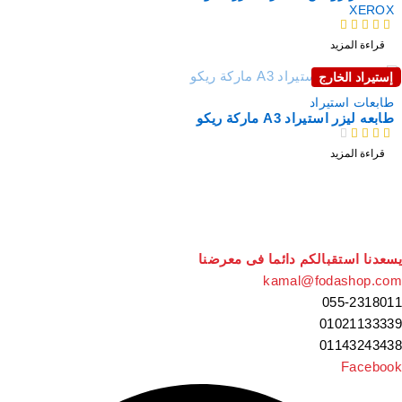
XEROX
من 5
قراءة المزيد
إستيراد الخارج
نفذت
طابعات استيراد
طابعه ليزر استيراد A3 ماركة ريكو
من 5
قراءة المزيد
سعدنا استقبالكم دائما فى معرضنا
kamal@fodashop.co
055-231801
0102113333
0114324343
Faceboo