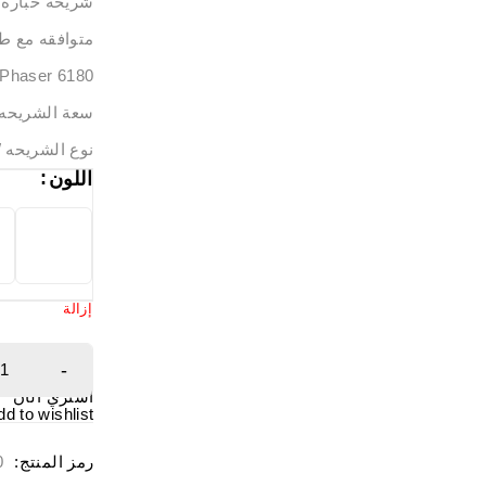
شريحة حباره زي
متوافقه مع ط
Phaser 6180
سعة الشريحه 6K
نوع الشريحه WW
اللون
إزالة
اشتري الآن
dd to wishlist
رمز المنتج:
0