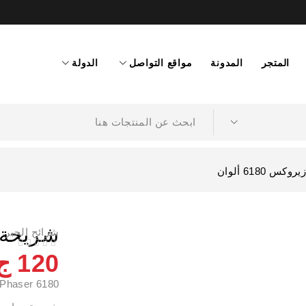
المتجر
المدونة
مواقع التواصل
الدولة
 6180 ألوان
شريحة حبا
شرائح الحبر
,
ا
من 5
تم التقييم
120
ج
 Phaser 6180