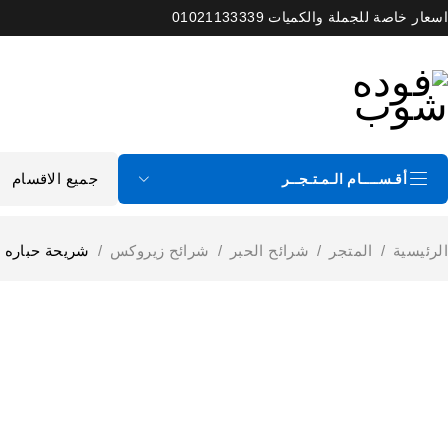
اسعار خاصة للجملة والكميات 01021133339
أقـســــام الـمـتـجــر
الرئيسية
/
المتجر
/
شرائح الحبر
/
شرائح زيروكس
/
شريحة حباره زيروكس