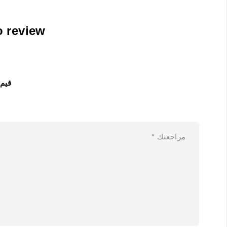
 the first to review
قيم 