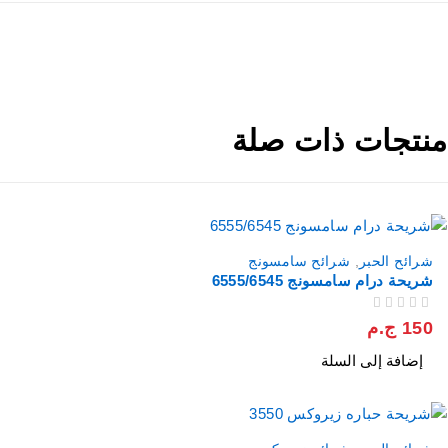
منتجات ذات صلة
شرائح الحبر
,
شرائح سامسونج
شريحة درام سامسونج 6555/6545
من 5
تم التقييم
150
ج.م
إضافة إلى السلة