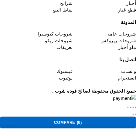
حبار
شرائح
طع غيار
نقاط البيع
لمدونة
روحات عامة
شروحات كيوسيرا
روحات زيروكس
شروحات ريكو
لو أحبار
تعريفات
تصل بنا
اتسآب
فيسبوك
نستجرام
يوتيوب
ميع الحقوق محفوظة لصالح فوده شوب .
COMPARE
(0)