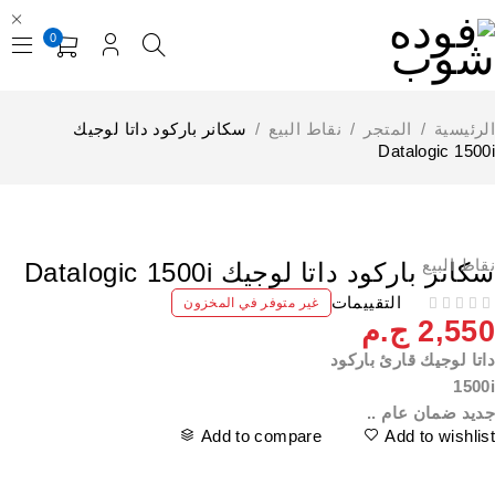
0
لرئيسية
/
المتجر
/
نقاط البيع
/
سكانر باركود داتا لوجيك
Datalogic 1500
نفذت
قاط البيع
كانر باركود داتا لوجيك Datalogic 1500i
التقييمات
غير متوفر في المخزون
2,55
ج.م
اتا لوجيك قارئ باركود
1500
ديد ضمان عام ..
Add to compare
Add to wishlis