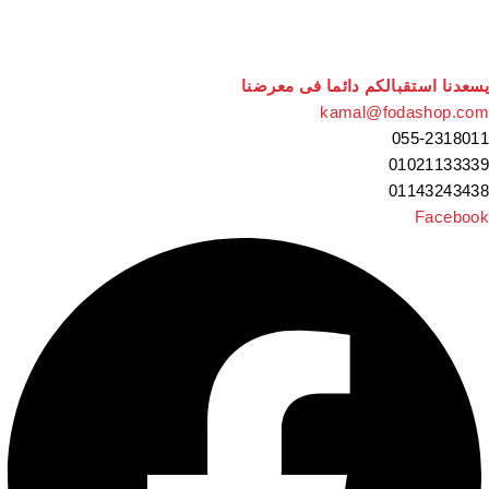
سعدنا استقبالكم دائما فى معرضنا
kamal@fodashop.co
055-231801
0102113333
0114324343
Faceboo