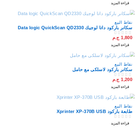
قراءة المزيد
نفذت
نقاط البيع
سكانر باركود داتا لوجيك Data logic QuickScan QD2330
1,800
ج.م
من 5
تم التقييم
قراءة المزيد
نفذت
نقاط البيع
سكانر باركود لاسلكى مع حامل
1,200
ج.م
من 5
تم التقييم
قراءة المزيد
نفذت
نقاط البيع
طابعة باركود Xprinter XP-370B USB
من 5
تم التقييم
قراءة المزيد