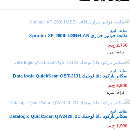
نفذت
نقاط البيع
طابعة فواتير حرارى Xprinter XP-260III USB+LAN
2,750
ج.م
من 5
تم التقييم
قراءة المزيد
نفذت
نقاط البيع
سكانر باركود داتا لوجيك Data logic QuickScan QBT-2131
3,900
ج.م
من 5
تم التقييم
قراءة المزيد
نفذت
نقاط البيع
سكانر باركود داتا لوجيك Datalogic QuickScan QW2420, 2D
1,900
ج.م
من 5
تم التقييم