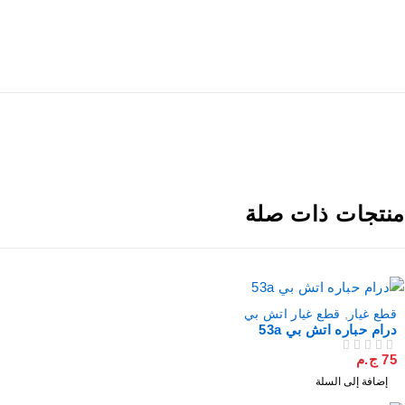
نتجات ذات صلة
قطع غيار
,
قطع غيار اتش بي
درام حباره اتش بي 53a
75
ج.م
من 5
تم التقييم
إضافة إلى السلة