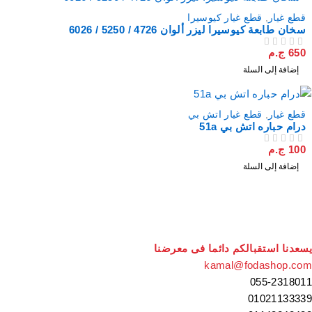
قطع غيار
,
قطع غيار كيوسيرا
سخان طابعة كيوسيرا ليزر ألوان 4726 / 5250 / 6026
650
ج.م
من 5
تم التقييم
إضافة إلى السلة
قطع غيار
,
قطع غيار اتش بي
درام حباره اتش بي 51a
100
ج.م
من 5
تم التقييم
إضافة إلى السلة
سعدنا استقبالكم دائما فى معرضنا
kamal@fodashop.co
055-231801
0102113333