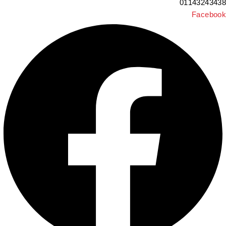
0114324343
Faceboo