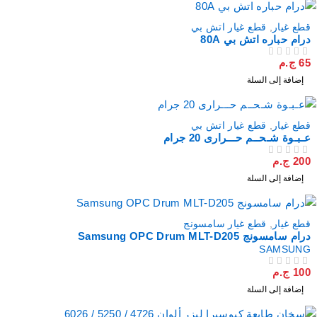
قطع غيار
,
قطع غيار اتش بي
درام حباره اتش بي 80A
65
ج.م
من 5
تم التقييم
إضافة إلى السلة
قطع غيار
,
قطع غيار اتش بي
عـبـوة شـحــم حـــرارى 20 جرام
200
ج.م
من 5
تم التقييم
إضافة إلى السلة
قطع غيار
,
قطع غيار سامسونج
درام سامسونج Samsung OPC Drum MLT-D205
SAMSUNG
100
ج.م
من 5
تم التقييم
إضافة إلى السلة