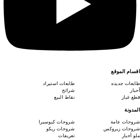
قسام الموقع
ابعات جديده
طابعات استيراد
حبار
شرائح
طع غيار
نقاط البيع
لمدونة
روحات عامة
شروحات كيوسيرا
روحات زيروكس
شروحات ريكو
لو أحبار
تعريفات