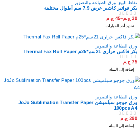
نقاط البيع
,
ورق الطباعة والتصوير
بكر فواتير كاشير عرض 7.9 سم أطوال مختلفة
30
ج.م
–
45
ج.م
من 5
تم التقييم
تحديد أحد الخيارات
ورق الطباعة والتصوير
بكر فاكس حرارى 21سم*25م Thermal Fax Roll Paper
75
ج.م
من 5
تم التقييم
إضافة إلى السلة
ورق الطباعة والتصوير
ورق جوجو سبلميشن JoJo Sublimation Transfer Paper
100pcs A4
290
ج.م
من 5
تم التقييم
إضافة إلى السلة