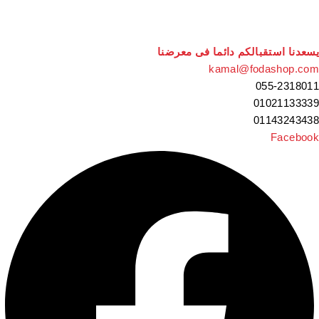
سعدنا استقبالكم دائما فى معرضنا
kamal@fodashop.co
055-231801
0102113333
0114324343
Faceboo