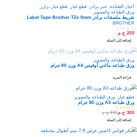
أحبار الطباعة
,
حبر براذر
,
قطع غيار
,
قطع غيار برازر
,
ورق الطباعة والتصوير
شريط ملصقات براذر Label Tape Brother TZe 9mm
BROTHER
250
ج.م
من 5
تم التقييم
إضافة إلى السلة
نفذت
ورق الطباعة والتصوير
ورق طباعه مالتي أوفيس A4 وزن 80 جرام
من 5
تم التقييم
قراءة المزيد
خصم
قطع غيار
,
ورق الطباعة والتصوير
ورق طباعه A3 وزن 80 جرام
300
ج.م
450
ج.م
من 5
إضافة إلى السلة