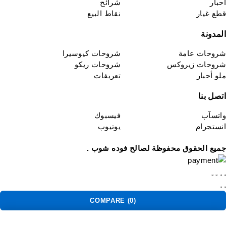
حبار
شرائح
طع غيار
نقاط البيع
لمدونة
روحات عامة
شروحات كيوسيرا
روحات زيروكس
شروحات ريكو
لو أحبار
تعريفات
تصل بنا
اتسآب
فيسبوك
نستجرام
يوتيوب
ميع الحقوق محفوظة لصالح فوده شوب .
COMPARE
(0)