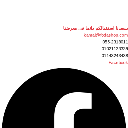
سعدنا استقبالكم دائما فى معرضنا
kamal@fodashop.co
055-231801
0102113333
0114324343
Faceboo