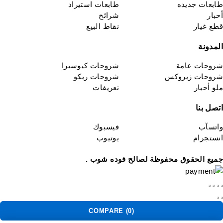
ابعات جديده
طابعات استيراد
حبار
شرائح
طع غيار
نقاط البيع
لمدونة
روحات عامة
شروحات كيوسيرا
روحات زيروكس
شروحات ريكو
لو أحبار
تعريفات
تصل بنا
اتسآب
فيسبوك
نستجرام
يوتيوب
ميع الحقوق محفوظة لصالح فوده شوب .
COMPARE
(0)