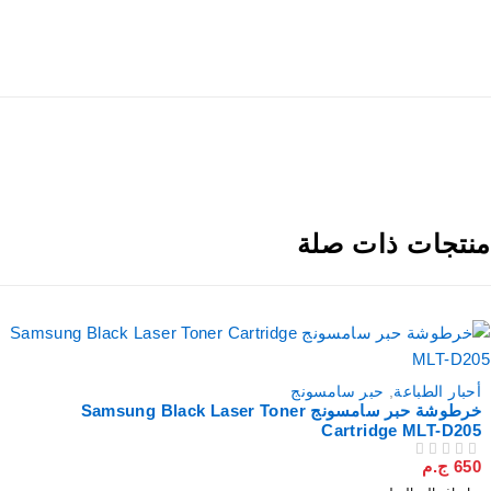
نتجات ذات صلة
أحبار الطباعة
,
حبر سامسونج
خرطوشة حبر سامسونج Samsung Black Laser Toner
Cartridge MLT-D205
650
ج.م
من 5
تم التقييم