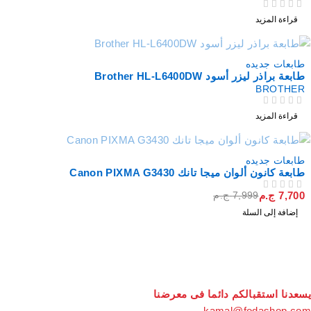
من 5
تم التقييم
قراءة المزيد
نفذت
طابعات جديده
طابعة براذر ليزر أسود Brother HL-L6400DW
BROTHER
من 5
تم التقييم
قراءة المزيد
خصم
طابعات جديده
طابعة كانون ألوان ميجا تانك Canon PIXMA G3430
7,700
ج.م
7,999
ج.م
من 5
تم التقييم
إضافة إلى السلة
سعدنا استقبالكم دائما فى معرضنا
kamal@fodashop.co