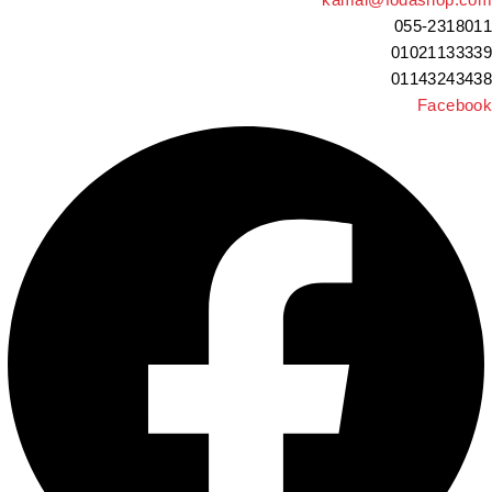
055-231801
0102113333
0114324343
Faceboo