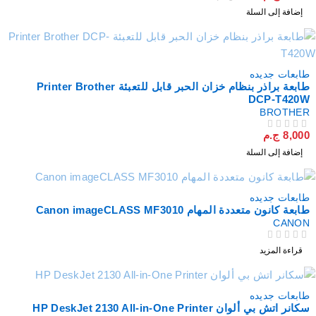
إضافة إلى السلة
طابعات جديده
طابعة براذر بنظام خزان الحبر قابل للتعبئة Printer Brother
DCP-T420W
BROTHER
8,000
ج.م
من 5
تم التقييم
إضافة إلى السلة
نفذت
طابعات جديده
طابعة كانون متعددة المهام Canon imageCLASS MF3010
CANON
من 5
تم التقييم
قراءة المزيد
نفذت
طابعات جديده
سكانر اتش بي ألوان HP DeskJet 2130 All-in-One Printer