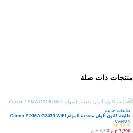
نتجات ذات صلة
خصم
طابعات جديده
طابعة كانون ألوان متعددة المهام Canon PIXMA G3430 WIFI
CANON
7,700
ج.م
8,500
ج.م
من 5