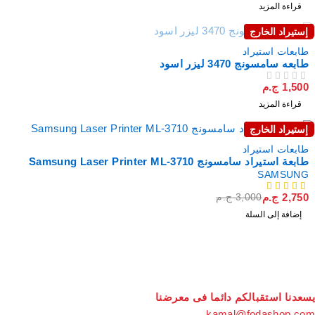
قراءة المزيد
إستيراد الخارج
نفذت
طابعات استيراد
طابعه سامسونج 3470 ليزر اسود
1,500
ج.م
من 5
تم التقييم
قراءة المزيد
إستيراد الخارج
خصم
طابعات استيراد
طابعة استيراد سامسونج Samsung Laser Printer ML-3710
SAMSUNG
2,750
ج.م
3,000
ج.م
من 5
إضافة إلى السلة
سعدنا استقبالكم دائما فى معرضنا
kamal@fodashop.co