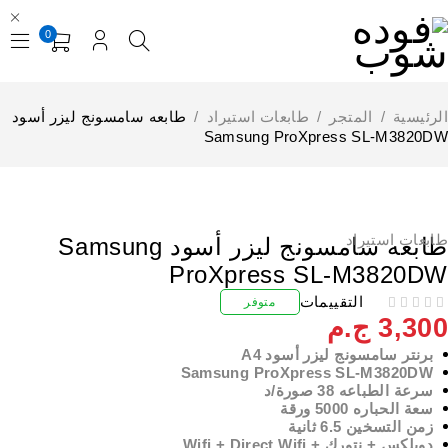
0
لرئيسية
/
المتجر
/
طابعات استيراد
/
طابعه سامسونج ليزر أسود
Samsung ProXpress SL-M3820D
إستيراد الخارج
ابعات استيراد
طابعه سامسونج ليزر أسود Samsung
ProXpress SL-M3820D
التقييمات
متوفر
3,30
ج.م
برنتر سامسونج ليزر أسود A4
Samsung ProXpress SL-M3820DW
سرعة الطباعه 38 صورة/د
سعة الحباره 5000 ورقة
زمن التسخين 6.5 ثانية
دوبلكس + نتورك + Wifi + Direct Wifi