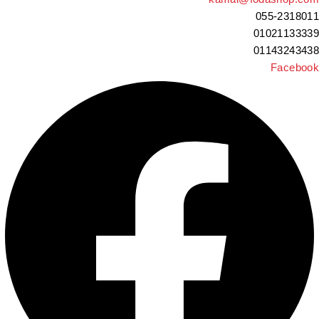
055-231801
0102113333
0114324343
Faceboo