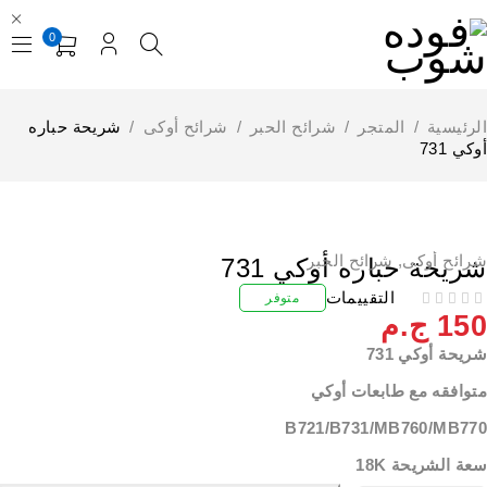
0
لرئيسية
/
المتجر
/
شرائح الحبر
/
شرائح أوكى
/
شريحة حباره
كي 731
رائح أوكى
,
شرائح الحبر
ريحة حباره أوكي 731
التقييمات
متوفر
15
ج.م
ريحة أوكي 731
توافقه مع طابعات أوكي
B721/B731/MB760/MB77
عة الشريحة 18K