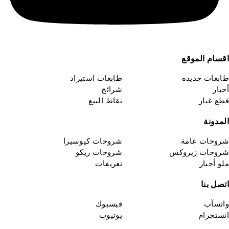
قسام الموقع
ابعات جديده
طابعات استيراد
حبار
شرائح
طع غيار
نقاط البيع
لمدونة
روحات عامة
شروحات كيوسيرا
روحات زيروكس
شروحات ريكو
لو أحبار
تعريفات
تصل بنا
اتسآب
فيسبوك
نستجرام
يوتيوب