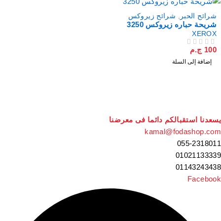
شرائح الحبر
,
شرائح زيروكس
شريحة حباره زيروكس 3250
XEROX
100
ج.م
من 5
تم التقييم
إضافة إلى السلة
سعدنا استقبالكم دائما فى معرضنا
kamal@fodashop.co
055-231801
0102113333
0114324343
Faceboo