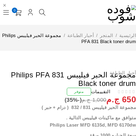
0
لرئيسية
/
المتجر
/
أحبار الطباعة
/
مجموعة الحبر فيليبس Philips
PFA 831 Black toner dru
خصم
حبار الطباعة
مجموعة الحبر فيليبس Philips PFA 831
Black toner dru
التقييمات
متوفر
65
ج.م
1,000
ج.م
(-
%)
35
موعة الحبر فيليبس 831 / 832 ( درام + حبر )
توافق مع ماكينات فيليبس التالية .
Philips Laser MFD 6135d, MFD 6170d
ة الحباره 1000 ورقة