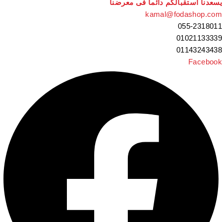
سعدنا استقبالكم دائما فى معرضنا
kamal@fodashop.co
055-231801
0102113333
0114324343
Faceboo