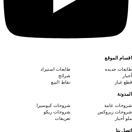
قسام الموقع
ابعات جديده
طابعات استيراد
حبار
شرائح
طع غيار
نقاط البيع
لمدونة
روحات عامة
شروحات كيوسيرا
روحات زيروكس
شروحات ريكو
لو أحبار
تعريفات
تصل بنا