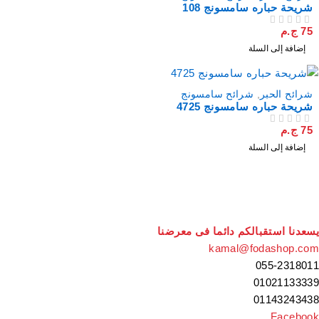
شريحة حباره سامسونج 108
75
ج.م
من 5
تم التقييم
إضافة إلى السلة
شرائح الحبر
,
شرائح سامسونج
شريحة حباره سامسونج 4725
75
ج.م
من 5
تم التقييم
إضافة إلى السلة
سعدنا استقبالكم دائما فى معرضنا
kamal@fodashop.co
055-231801
0102113333
0114324343
Faceboo