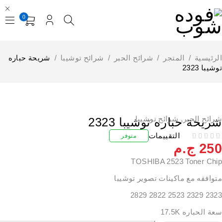
0
لرئيسية
/
المتجر
/
شرائح الحبر
/
شرائح توشيبا
/
شريحة حباره
شيبا 2323
رائح الحبر
,
شرائح توشيبا
ريحة حباره توشيبا 2323
التقييمات
متوفر
25
ج.م
TOSHIBA 2523 Toner Chi
توافقه مع ماكينات تصوير توشيبا
2323 2329 2523 2822 
ة الحباره 17.5K