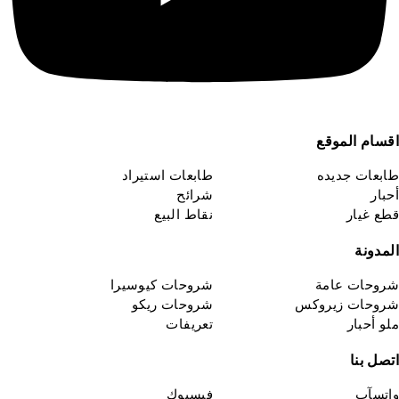
قسام الموقع
ابعات جديده
طابعات استيراد
حبار
شرائح
طع غيار
نقاط البيع
لمدونة
روحات عامة
شروحات كيوسيرا
روحات زيروكس
شروحات ريكو
لو أحبار
تعريفات
تصل بنا
اتسآب
فيسبوك