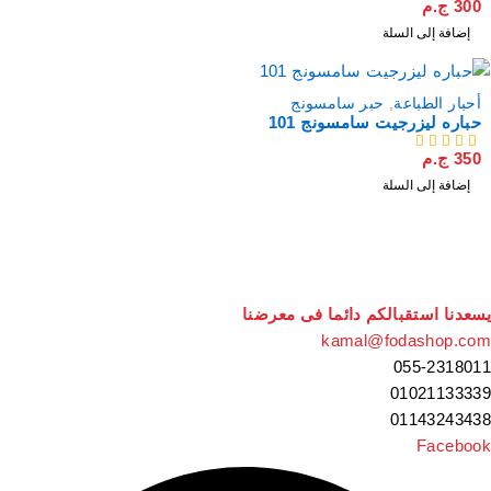
300
ج.م
إضافة إلى السلة
أحبار الطباعة
,
حبر سامسونج
حباره ليزرجيت سامسونج 101
350
ج.م
من 5
إضافة إلى السلة
سعدنا استقبالكم دائما فى معرضنا
kamal@fodashop.co
055-231801
0102113333
0114324343
Faceboo