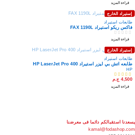
قراءة المزيد
إستيراد الخارج
نفذت
طابعات استيراد
فاكس ريكو استيراد FAX 1190L
من 5
تم التقييم
قراءة المزيد
إستيراد الخارج
نفذت
طابعات استيراد
طابعه اتش بي ليزر استيراد HP LaserJet Pro 400
HP
4,500
ج.م
من 5
قراءة المزيد
سعدنا استقبالكم دائما فى معرضنا
kamal@fodashop.co