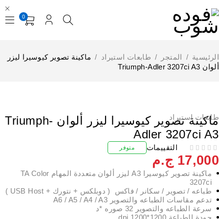
0
لرئيسية
/
المتجر
/
طابعات استيراد
/
ماكينة تصوير كيوسيرا ليزر
ن Triumph-Adler 3207ci A3
إستيراد الخارج
ابعات استيراد
ماكينة تصوير كيوسيرا ليزر ألوان Triumph-
Adler 3207ci A
التقييمات
متوفر
17,00
ج.م
ماكينة تصوير كيوسيرا A3 ليزر ألوان متعددة المهام TA Color
3207ci
طباعه / تصوير / سكانر / فاكس ( دوبلكس + نتورك + USB Host )
تدعم مقاسات الطباعه والتصوير A6 / A5 / A4 / A3
سرعة الطباعه والتصوير 32 صوره *د
جودة الطباعة 1200*1200 dpi