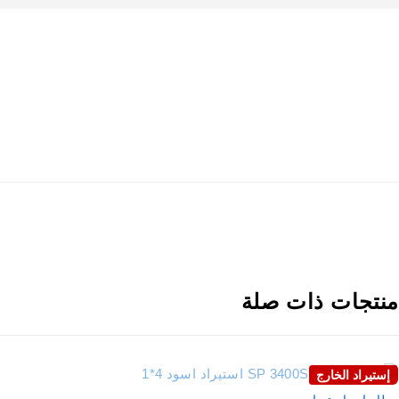
نتجات ذات صلة
إستيراد الخارج
نفذت