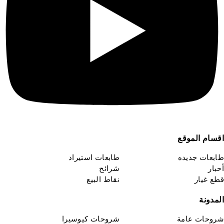
قسام الموقع
ابعات جديده
طابعات استيراد
حبار
شرائح
طع غيار
نقاط البيع
لمدونة
روحات عامة
شروحات كيوسيرا