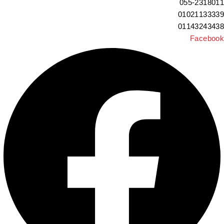
055-231801
0102113333
0114324343
Faceboo