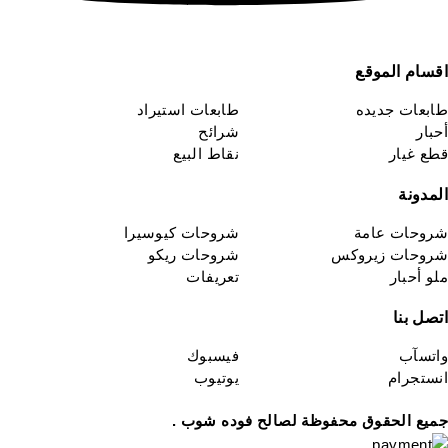
قسام الموقع
ابعات جديده
طابعات استيراد
حبار
شرائح
طع غيار
نقاط البيع
لمدونة
روحات عامة
شروحات كيوسيرا
روحات زيروكس
شروحات ريكو
لو أحبار
تعريفات
تصل بنا
اتسآب
فيسبوك
نستجرام
يوتيوب
ميع الحقوق محفوظة لصالح فوده شوب .