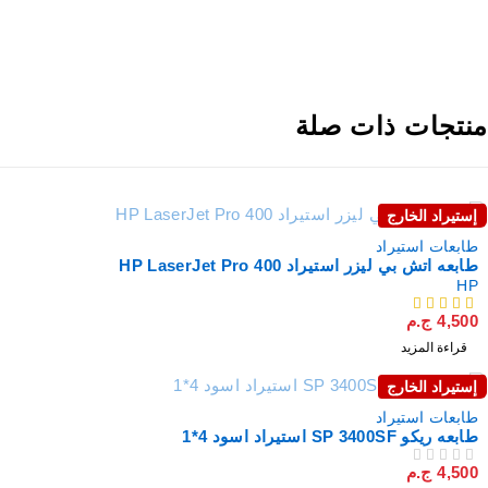
نتجات ذات صلة
إستيراد الخارج
نفذت
طابعات استيراد
طابعه اتش بي ليزر استيراد HP LaserJet Pro 400
HP
4,500
ج.م
من 5
قراءة المزيد
إستيراد الخارج
نفذت
طابعات استيراد
طابعه ريكو SP 3400SF استيراد اسود 4*1
4,500
ج.م
من 5
تم التقييم