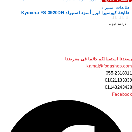
نفذت
طابعات استيراد
طابعة كيوسيرا ليزر أسود استيراد Kyocera FS-3920DN
من 5
تم التقييم
قراءة المزيد
سعدنا استقبالكم دائما فى معرضنا
kamal@fodashop.co
055-231801
0102113333
0114324343
Faceboo