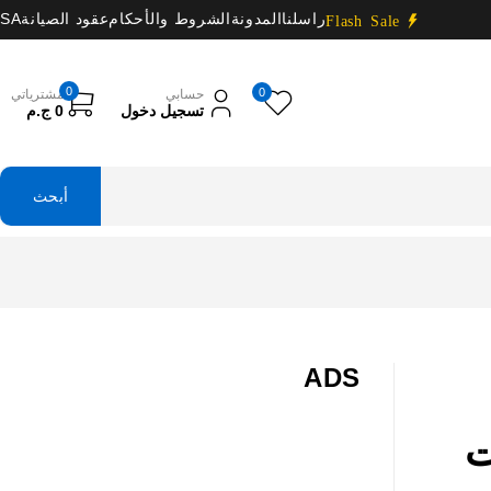
راسلنا
المدونة
الشروط والأحكام
عقود الصيانة
SA
Flash Sale
0
0
حسابي
مشترياتي
تسجيل دخول
0
ج.م
ADS
ت