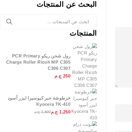
البحث عن المنتجات
المنتجات
رول شحن ريكو PCR Primary
Charge Roller Ricoh MP C305
C306 C307
250
ج.م
خرطوشة حبر كيوسيرا ليزر أسود
Kyocera TK-410
1,250
ج.م
1,400
ج.م