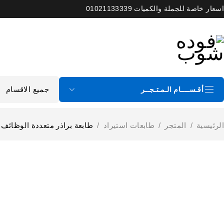
اسعار خاصة للجملة والكميات 01021133339
أقـســــام الـمـتـجــر
الرئيسية
/
المتجر
/
طابعات استيراد
/
طابعة براذر متعددة الوظائف Brother MFC-L2700DW
إستيراد الخارج
نفذت