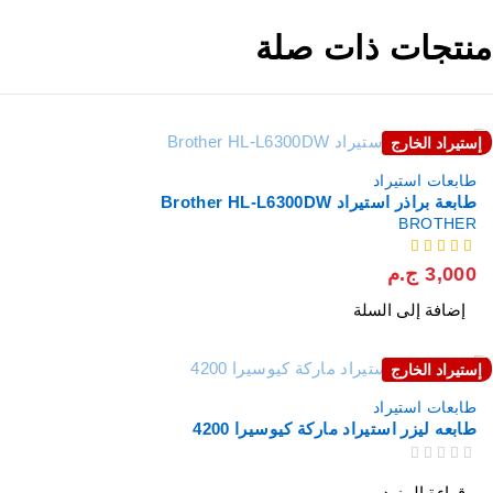
منتجات ذات صلة
إستيراد الخارج
طابعات استيراد
طابعة براذر استيراد Brother HL-L6300DW
BROTHER
من 5
3,000
ج.م
إضافة إلى السلة
إستيراد الخارج
نفذت
طابعات استيراد
طابعه ليزر استيراد ماركة كيوسيرا 4200
من 5
تم التقييم
قراءة المزيد