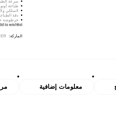
سرعة الطباعة 30/32 صفحة في الدقي
طباعة أوتوم
لاسلكي ولاسل
دقة الطباعة حتى 1200 × 1200
خرطوشة حبر
dd to wishlist
الماركة:
HER
معلومات إضافية
مرا