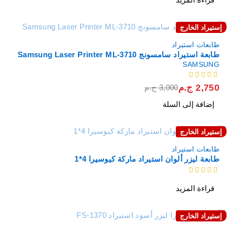
إستيراد الخارج
خصم
طابعات استيراد
طابعة استيراد سامسونج Samsung Laser Printer ML-3710
SAMSUNG
من 5
2,750
ج.م
3,000
ج.م
إضافة إلى السلة
إستيراد الخارج
نفذت
طابعات استيراد
طابعة ليزر ألوان استيراد ماركة كيوسيرا 4*1
من 5
قراءة المزيد
إستيراد الخارج
نفذت