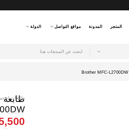
المتجر
المدونة
مواقع التواصل
الدولة
طابعات استير
700DW
ا
من 5
تم التقييم
5,500