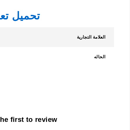
تحميل تعريفات 
العلامة التجارية
الحاله
Be the first to review “طابعة براذر متعددة الوظائف L2700DW