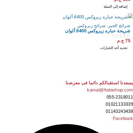
إضافة إلى السلة
مميز
شرائح الحبر
,
شرائح زيروكس
شريحة حباره زيروكس 6400 ألوان
75
ج.م
من 5
تم التقييم
تحديد أحد الخيارات
سعدنا استقبالكم دائما فى معرضنا
kamal@fodashop.co
055-231801
0102113333
0114324343
Faceboo