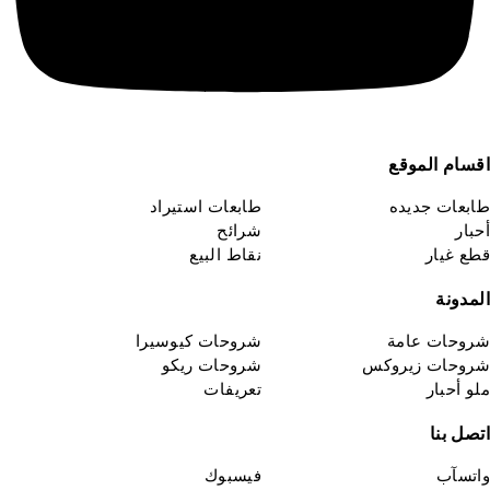
قسام الموقع
ابعات جديده
طابعات استيراد
حبار
شرائح
طع غيار
نقاط البيع
لمدونة
روحات عامة
شروحات كيوسيرا
روحات زيروكس
شروحات ريكو
لو أحبار
تعريفات
تصل بنا
اتسآب
فيسبوك