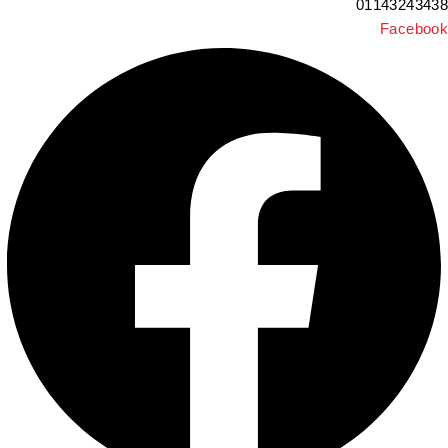
0114324343
Faceboo