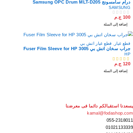
درام سامسونج Samsung OPC Drum MLT-D205
SAMSUNG
100
ج.م
من 5
تم التقييم
إضافة إلى السلة
قطع غيار
,
قطع غيار اتش بي
جراب سخان اتش بي Fuser Film Sleeve for HP 3005
HP
120
ج.م
من 5
إضافة إلى السلة
سعدنا استقبالكم دائما فى معرضنا
kamal@fodashop.co
055-231801
0102113333