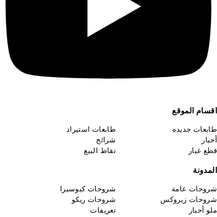
قسام الموقع
ابعات جديده
طابعات استيراد
حبار
شرائح
طع غيار
نقاط البيع
لمدونة
روحات عامة
شروحات كيوسيرا
روحات زيروكس
شروحات ريكو
لو أحبار
تعريفات