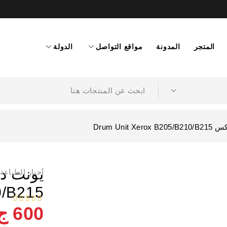
المتجر
المدونة
مواقع التواصل
الدولة
Drum Unit 
أحبار الطباعة
0/B215
0)
من 5
600
ج