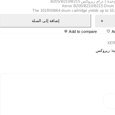
 درام زيروكس B205/B210/B215
Xerox B205/B210/B215 Drum (
The 101R00664 drum cartridge yields up to 10
إضافة إلى السلة
Add to compare
A
XE
ية:
زيروكس