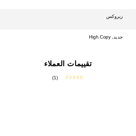
زيروكس
جديد, High Copy
تقييمات العملاء
(1)
من 5 بناءً على تقييم عميل واحد