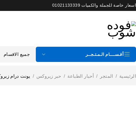
اسعار خاصة للجملة والكميات 01021133339
أقـســــام الـمـتـجــر
الرئيسية
/
المتجر
/
أحبار الطباعة
/
حبر زيروكس
/
يونت درام زيروكس Xerox B205/B210/B215