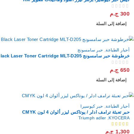
من 5
تم التقييم
300
ج.م
إضافة إلى السلة
أحبار الطباعة
,
حبر سامسونج
خرطوشة حبر سامسونج Samsung Black Laser Toner Cartridge MLT-D205
من 5
تم التقييم
650
ج.م
إضافة إلى السلة
أحبار الطباعة
,
حبر كيوسيرا
حبر تعبئة ترامف ادلر / يوتاكس ليزر ألوان 4 لون CMYK
Triumph adler
,
KYOCERA
من 5
1,300
ج.م