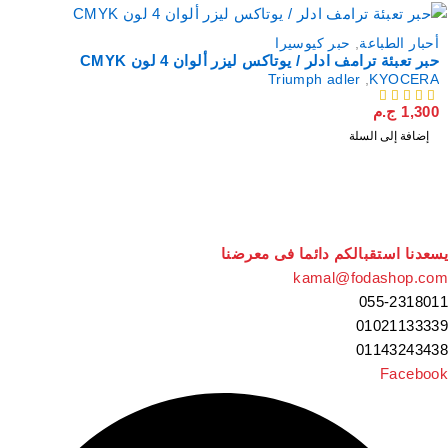
أحبار الطباعة
,
حبر كيوسيرا
حبر تعبئة ترامف ادلر / يوتاكس ليزر ألوان 4 لون CMYK
Triumph adler
,
KYOCERA
1,300
ج.م
من 5
إضافة إلى السلة
سعدنا استقبالكم دائما فى معرضنا
kamal@fodashop.co
055-231801
0102113333
0114324343
Faceboo