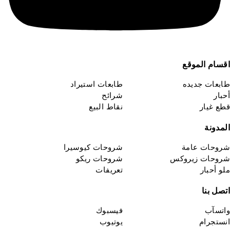
قسام الموقع
ابعات جديده
طابعات استيراد
حبار
شرائح
طع غيار
نقاط البيع
لمدونة
روحات عامة
شروحات كيوسيرا
روحات زيروكس
شروحات ريكو
لو أحبار
تعريفات
تصل بنا
اتسآب
فيسبوك
نستجرام
يوتيوب