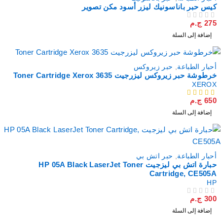
كيس حبر باناسونيك ليزر أسود مكن تصوير
275
ج.م
من 5
تم التقييم
إضافة إلى السلة
أحبار الطباعة
,
حبر زيروكس
خرطوشة حبر زيروكس ليزرجيت Toner Cartridge Xerox 3635
XEROX
650
ج.م
من 5
إضافة إلى السلة
أحبار الطباعة
,
حبر اتش بي
حبارة اتش بي ليزجيت HP 05A Black LaserJet Toner
Cartridge, CE505A
HP
300
ج.م
من 5
تم التقييم
إضافة إلى السلة