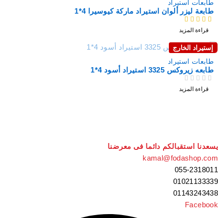
طابعات استيراد
طابعة ليزر ألوان استيراد ماركة كيوسيرا 4*1
من 5
قراءة المزيد
إستيراد الخارج
نفذت
طابعات استيراد
طابعه زيروكس 3325 استيراد أسود 4*1
من 5
تم التقييم
قراءة المزيد
سعدنا استقبالكم دائما فى معرضنا
kamal@fodashop.co
055-231801
0102113333
0114324343
Faceboo