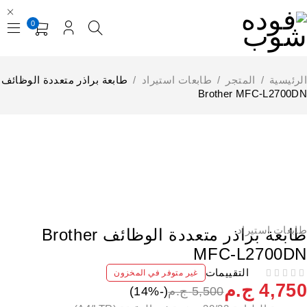
0
لرئيسية
/
المتجر
/
طابعات استيراد
/
طابعة براذر متعددة الوظائف
Brother MFC-L2700D
إستيراد الخارج
نفذت
ابعات استيراد
طابعة براذر متعددة الوظائف Brother
MFC-L2700D
التقييمات
غير متوفر في المخزون
4,75
ج.م
5,500
ج.م
(-
%)
14