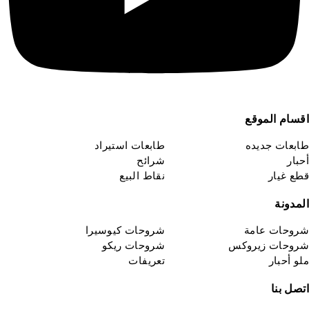
قسام الموقع
ابعات جديده
طابعات استيراد
حبار
شرائح
طع غيار
نقاط البيع
لمدونة
روحات عامة
شروحات كيوسيرا
روحات زيروكس
شروحات ريكو
لو أحبار
تعريفات
تصل بنا