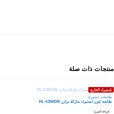
نتجات ذات صلة
إستيراد الخارج
نفذت
طابعات استيراد
طابعه ليزر استيراد ماركة برازر HL-5350DN
من 5
تم التقييم
قراءة المزيد