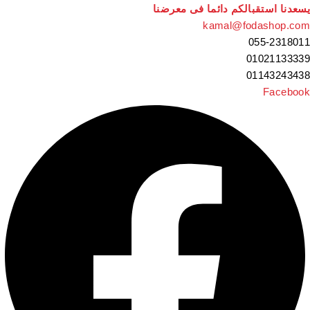
سعدنا استقبالكم دائما فى معرضنا
kamal@fodashop.co
055-231801
0102113333
0114324343
Faceboo