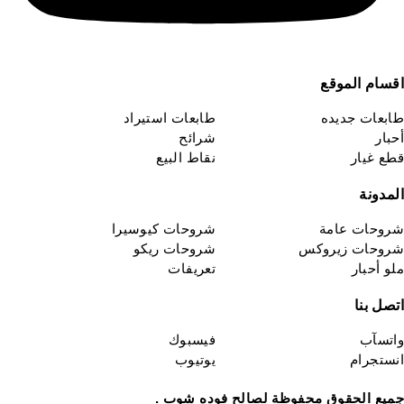
قسام الموقع
ابعات جديده
طابعات استيراد
حبار
شرائح
طع غيار
نقاط البيع
لمدونة
روحات عامة
شروحات كيوسيرا
روحات زيروكس
شروحات ريكو
لو أحبار
تعريفات
تصل بنا
اتسآب
فيسبوك
نستجرام
يوتيوب
ميع الحقوق محفوظة لصالح فوده شوب .