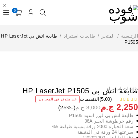
0
لرئيسية
/
المتجر
/
طابعات استيراد
/
طابعة اتش بي HP LaserJet
P150
إستيراد الخارج
نفذت
ابعات استيراد
ابعة اتش بي HP LaserJet P1505
(5.00)
التقييمات
غير متوفر في المخزون
من 5
2,25
ج.م
3,000
ج.م
(-
%)
25
طابعة اتش بي ليزر اسود P1505
رقم خرطوشة الحبر 36A
سعة الحباره 2000 ورقة
بنسبة طباعة 5%
سرعتها 24 ورقة في الدقيقة
دقة الطباعة : 1200*1200