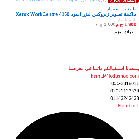
إستيراد الخارج
نفذت
طابعات استيراد
ماكينة تصوير زيروكس ليزر اسود Xerox WorkCentre 4150
1,900
ج.م
2,800
ج.م
من 5
تم التقييم
قراءة المزيد
سعدنا استقبالكم دائما فى معرضنا
kamal@fodashop.co
055-231801
0102113333
0114324343
Faceboo