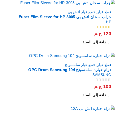
قطع غيار
,
قطع غيار اتش بي
جراب سخان اتش بي Fuser Film Sleeve for HP 3005
HP
من 5
120
ج.م
إضافة إلى السلة
قطع غيار
,
قطع غيار سامسونج
درام حباره سامسونج 104 OPC Drum Samsung
SAMSUNG
من 5
تم التقييم
100
ج.م
إضافة إلى السلة