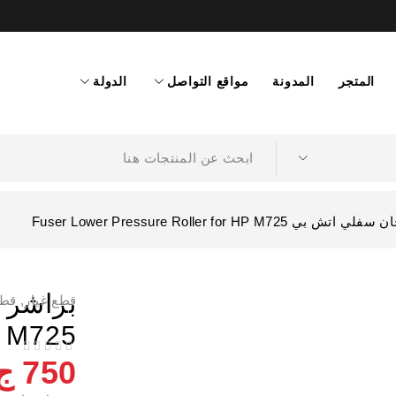
المتجر
المدونة
مواقع التواصل
الدولة
Fuser Lower Pressure Roller for HP M7
قطع غيار
,
قطع
P M725
ا
من 5
تم التقييم
750
ج