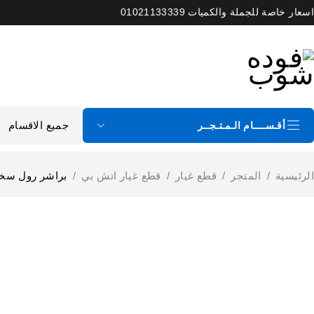
اسعار خاصة للجملة والكميات 01021133339
أقـســــام الـمـتـجــر
الرئيسية
/
المتجر
/
قطع غيار
/
قطع غيار اتش بي
/
براشر رول سخان سفلي اتش بي 25