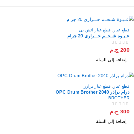
قطع غيار
,
قطع غيار اتش بي
عـبـوة شـحــم حـــرارى 20 جرام
من 5
تم التقييم
200
ج.م
إضافة إلى السلة
قطع غيار
,
قطع غيار برازر
درام براذر 2040 OPC Drum Brother
BROTHER
من 5
تم التقييم
300
ج.م
إضافة إلى السلة