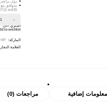
رول براشر 
متوافق مع م
M712 m435
اشتري الآن
dd to wishlist
الماركة:
HP
العلامة التجار
علومات إضافية
مراجعات (0)