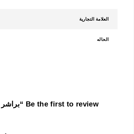
العلامة التجارية
الحاله
Be the first to review “براشر رول سخان سفلي اتش بي Fuser Lower Pressure Roller for HP M725”