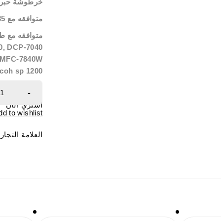
خرطوشة حبر ليزر
متوافقه مع TN330 / TN2130 / TN2115 / TN2135
متوافقه مع طا
0, DCP-7040
, MFC-7840W
coh sp 1200
اشتري الآن
dd to wishlist
العلامة التجار