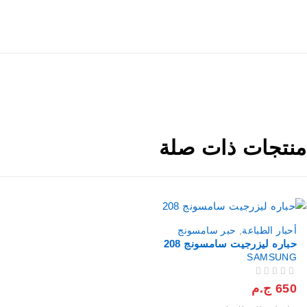
منتجات ذات صلة
أحبار الطباعة
,
حبر سامسونج
حباره ليزرجيت سامسونج 208
SAMSUNG
من 5
تم التقييم
650
ج.م