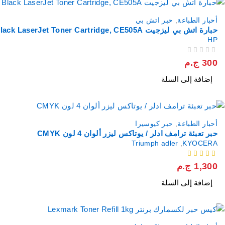
أحبار الطباعة
,
حبر اتش بي
حبارة اتش بي ليزجيت HP 05A Black LaserJet Toner Cartridge, CE505A
HP
من 5
تم التقييم
300
ج.م
إضافة إلى السلة
أحبار الطباعة
,
حبر كيوسيرا
حبر تعبئة ترامف ادلر / يوتاكس ليزر ألوان 4 لون CMYK
Triumph adler
,
KYOCERA
من 5
1,300
ج.م
إضافة إلى السلة