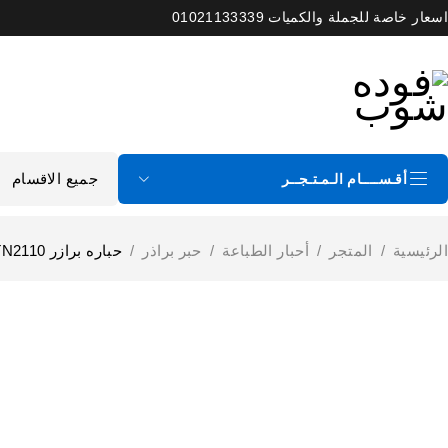
اسعار خاصة للجملة والكميات 01021133339
أقـســــام الـمـتـجــر
الرئيسية
/
المتجر
/
أحبار الطباعة
/
حبر براذر
/
حباره برازر Brother Black Toner Cartridge TN2110