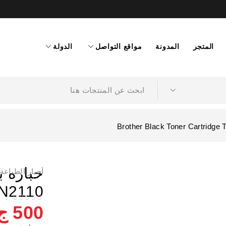
المتجر
المدونة
مواقع التواصل
الدولة
أحبار الطباعة
TN2110
ا
من 5
تم التقييم
500
ج