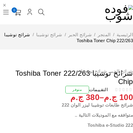
0
لرئيسية
/
المتجر
/
شرائح الحبر
/
شرائح توشيبا
/
شرائح توشيبا
222/263 Toshiba Toner C
رائح الحبر
,
شرائح توشيبا
شرائح توشيبا 222/263 Toshiba Toner
Chi
التقييمات
متوفر
10
ج.م
–
380
ج.م
رائح طابعات توشيبا ليزر الوان 222
توافقه مع الموديلات التالية ..
Toshiba e-Studio 22