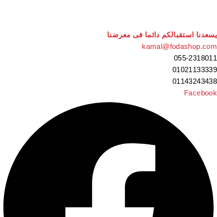
سعدنا استقبالكم دائما فى معرضنا
kamal@fodashop.co
055-231801
0102113333
0114324343
Faceboo