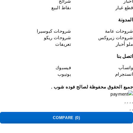
حبار
شرائح
طع غيار
نقاط البيع
لمدونة
روحات عامة
شروحات كيوسيرا
روحات زيروكس
شروحات ريكو
لو أحبار
تعريفات
تصل بنا
اتسآب
فيسبوك
نستجرام
يوتيوب
ميع الحقوق محفوظة لصالح فوده شوب .
COMPARE
(0)